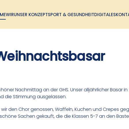
ME
WIR
UNSER KONZEPT
SPORT & GESUNDHEIT
DIGITALES
KONT
Weihnachtsbasar
chöner Nachmittag an der GHS. Unser alljährlicher Basar in
nd die Stimmung ausgelassen.
ir den Chor genossen, Waffeln, Kuchen und Crepes geg
schöne Sachen gekauft, die die Klassen 5-7 an den Bast