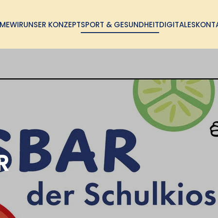
ME
WIR
UNSER KONZEPT
SPORT & GESUNDHEIT
DIGITALES
KONT
R