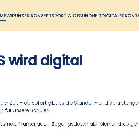
ME
WIR
UNSER KONZEPT
SPORT & GESUNDHEIT
DIGITALES
KONT
 wird digital
der Zeit – ab sofort gibt es die Stunden- und Vertretungs
n für unsere Schüler!
ntismobil“ runterladen, Zugangsdaten abholen und los geh